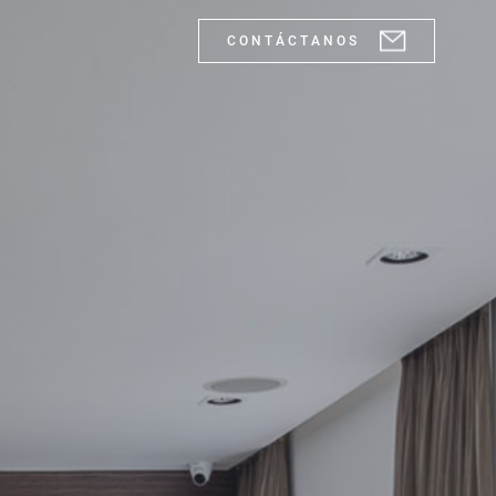
C O N T Á C T A N O S