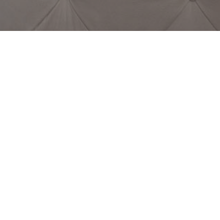
Otras zonas
Cundinamarca