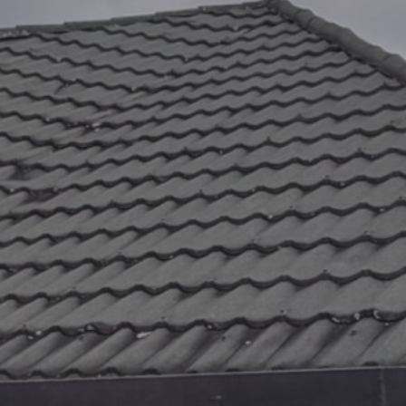
112500
106250
100000
93750
87500
81250
75000
68750