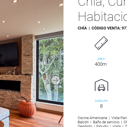
Chía, Cu
Habitaci
CHÍA
| CÓDIGO VENTA:
97
ÁREA
400m
2
GARAJES
8
Cocina Americana | Vista Pan
Balcón | Baño de servicio | Ch
Depósito | Estudio | Vista | 