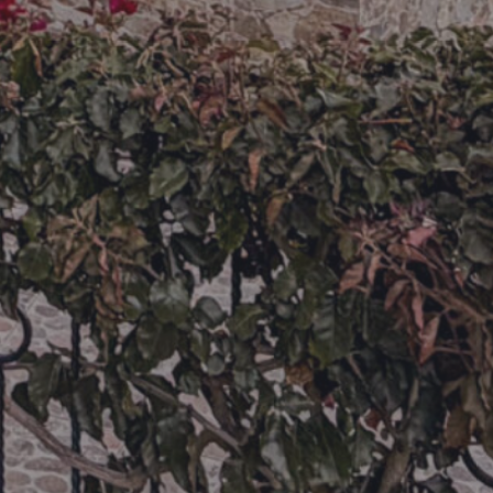
10
15
20
25