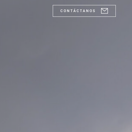
C O N T Á C T A N O S