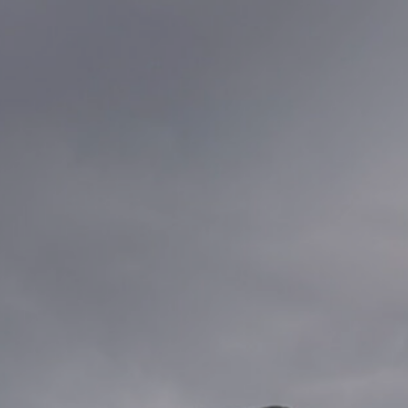
168750
162500
156250
150000
143750
137500
131250
125000
118750