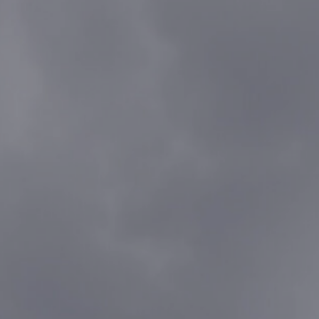
218750
212500
206250
200000
193750
187500
181250
175000