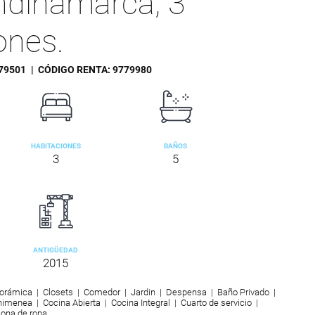
ndinamarca, 3
ones.
79501
| CÓDIGO RENTA:
9779980
HABITACIONES
BAÑOS
3
5
ANTIGÜEDAD
2015
orámica | Closets | Comedor | Jardin | Despensa | Baño Privado |
imenea | Cocina Abierta | Cocina Integral | Cuarto de servicio |
Zona de ropa