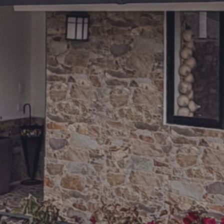
62500
56250
50000
43750
37500
31250
25000
18750
12500