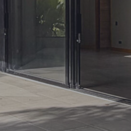
84375
81250
78125
75000
71875
68750
65625
62500
59375
56250
53125
50000
46875
43750