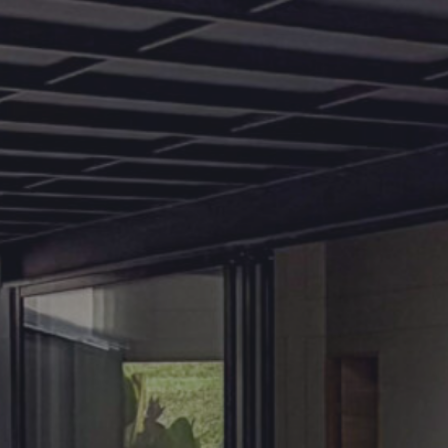
131250
128125
125000
121875
118750
115625
112500
109375
106250
103125
100000
96875
93750
90625
87500