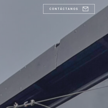
C O N T Á C T A N O S