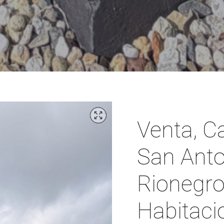
Venta, C
San Anto
Rionegro,
Habitaci