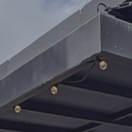
178125
175000
171875
168750
165625
162500
159375
156250
153125
150000
146875
143750
140625
137500
134375