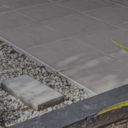
40625
37500
34375
31250
28125
25000
21875
18750
15625
5