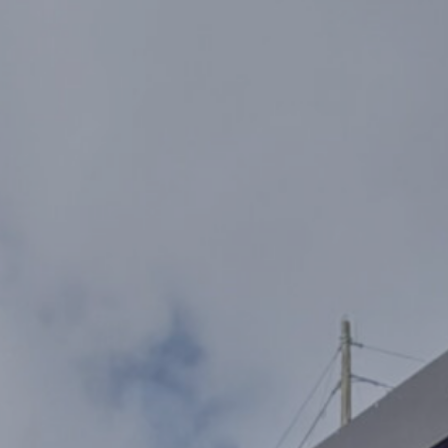
221875
218750
215625
212500
209375
206250
203125
200000
196875
193750
190625
187500
184375
181250