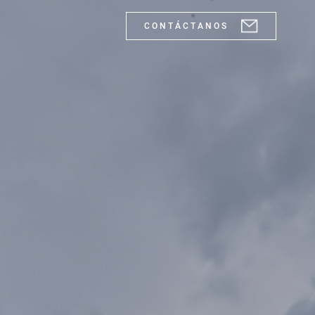
C O N T Á C T A N O S