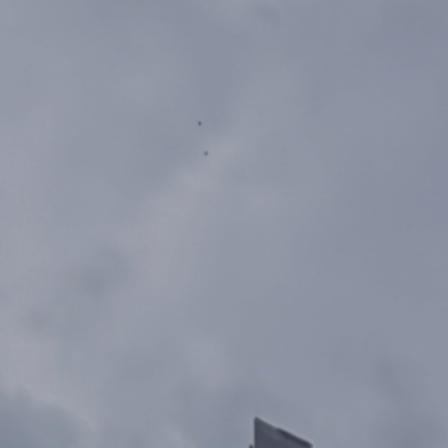
218750
212500
206250
200000
193750
187500
181250
175000