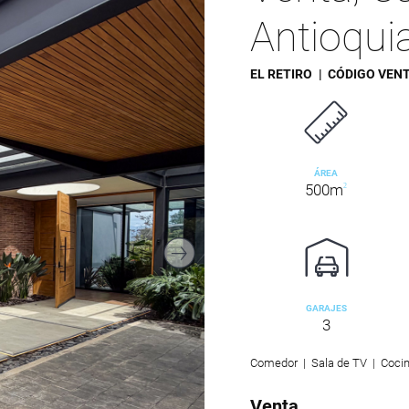
Antioqui
EL RETIRO
| CÓDIGO VEN
ÁREA
500m
2
GARAJES
3
Comedor | Sala de TV | Cocina
Venta