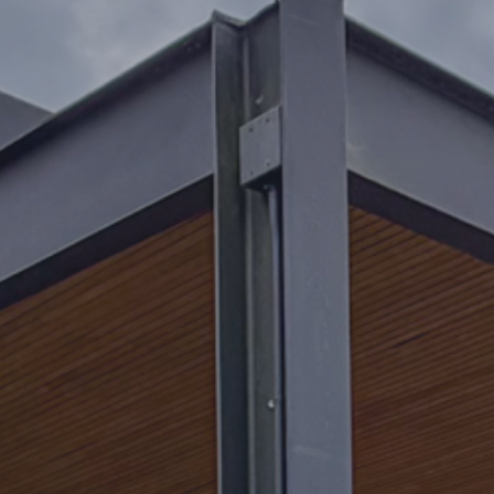
168750
162500
156250
150000
143750
137500
131250
125000