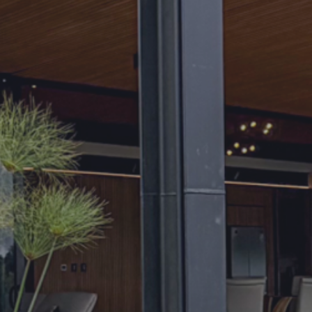
118750
112500
106250
100000
93750
87500
81250
75000
68750