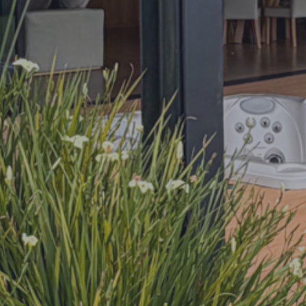
62500
56250
50000
43750
37500
31250
25000
18750