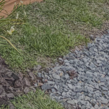
10
15
20
25