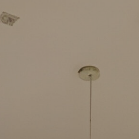
218750
212500
206250
200000
193750
187500
181250
175000
168750