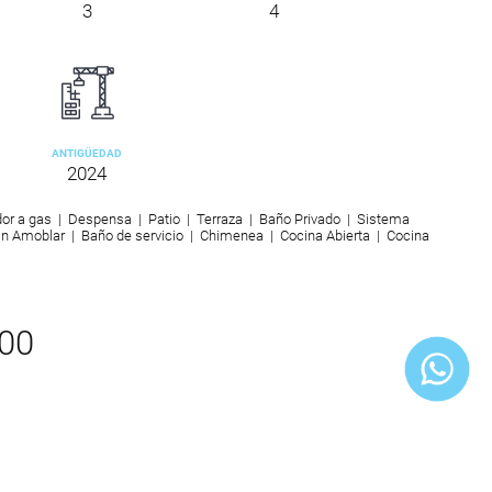
3
4
ANTIGÜEDAD
2024
dor a gas | Despensa | Patio | Terraza | Baño Privado | Sistema
in Amoblar | Baño de servicio | Chimenea | Cocina Abierta | Cocina
000
ORMACIÓN