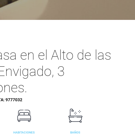
sa en el Alto de las
Envigado, 3
ones.
TA:
9777032
HABITACIONES
BAÑOS