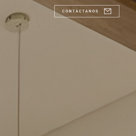
C O N T Á C T A N O S