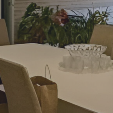
43750
37500
31250
25000
18750
12500
5