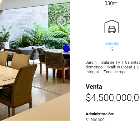
330m
2
GARAJES
6
Jardin | Sala de TV | Calenta
domótico | Walk in Closet | S
Integral | Zona de ropa
Venta
$4,500,000,
Administración:
$1,800,000
SOLICITAR INF