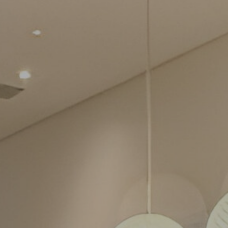
162500
156250
150000
143750
137500
131250
125000
118750
112500
106250