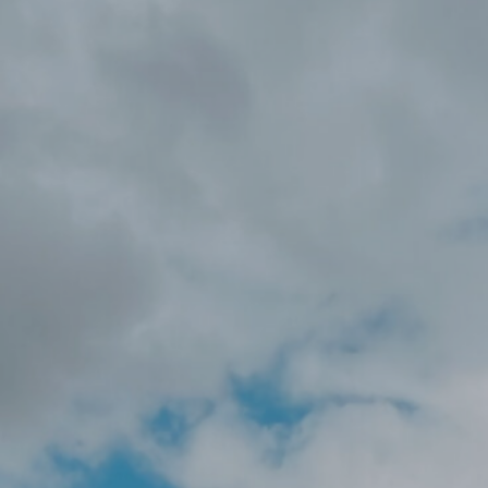
218750
212500
206250
200000
193750
187500
181250
175000
168750
162500