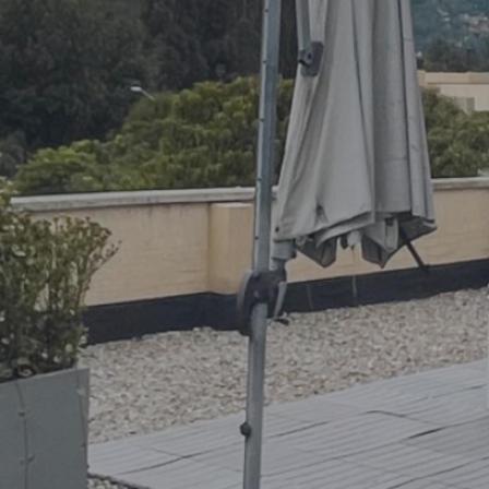
87500
81250
75000
68750
62500
56250
50000
43750
37500
31250