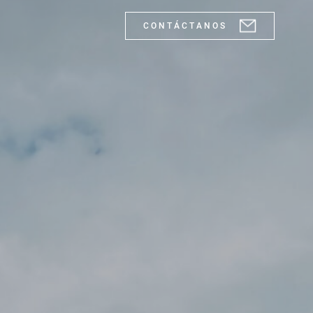
C O N T Á C T A N O S