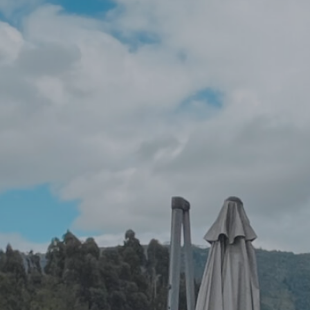
156250
150000
143750
137500
131250
125000
118750
112500
106250
100000
93750