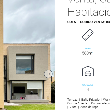
Habitaci
COTA
| CÓDIGO VENTA:
84
ÁREA
580m
2
GARAJES
4
Terraza | Baño Privado | Walk
Cocina Abierta | Cocina Integr
| Vista | Zona de ropa