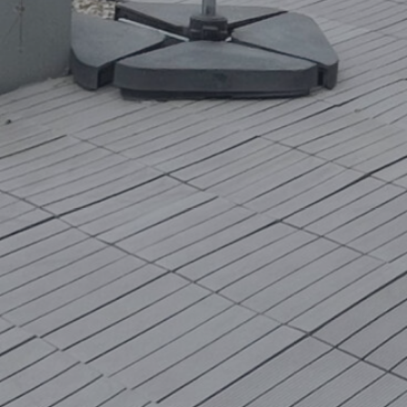
25000
18750
12500
5