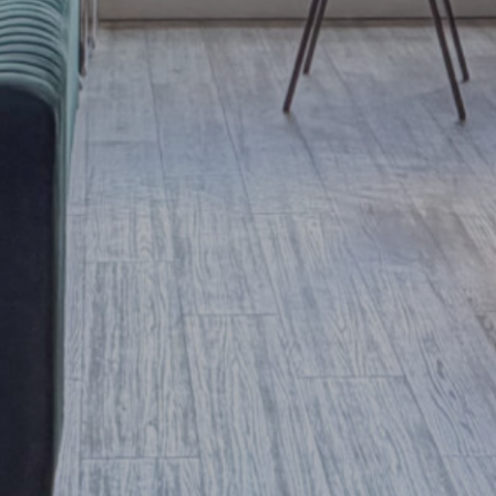
71875
68750
65625
62500
59375
56250
53125
50000
46875
43750
40625
37500
34375
31250
28125
25000
21875