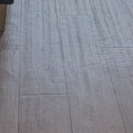
18750
15625
5