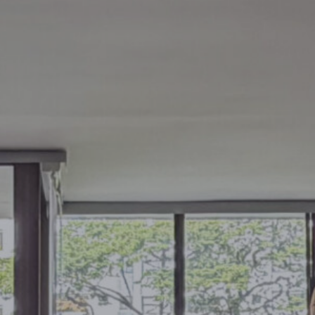
171875
168750
165625
162500
159375
156250
153125
150000
146875
143750
140625
137500
134375
131250
128125
125000