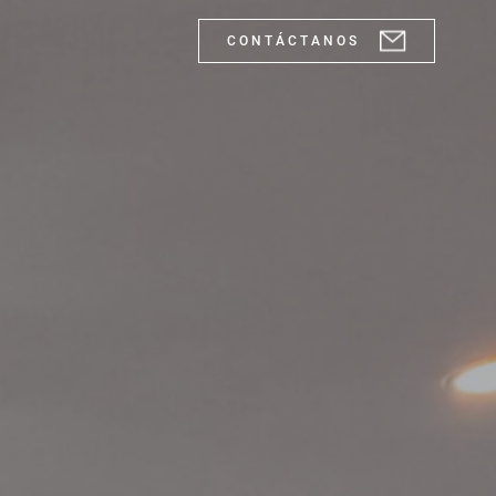
C O N T Á C T A N O S