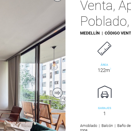
Venta, A
Poblado,
MEDELLÍN
| CÓDIGO VEN
ÁREA
122m
2
GARAJES
1
Amoblado | Balcón | Baño de s
ropa