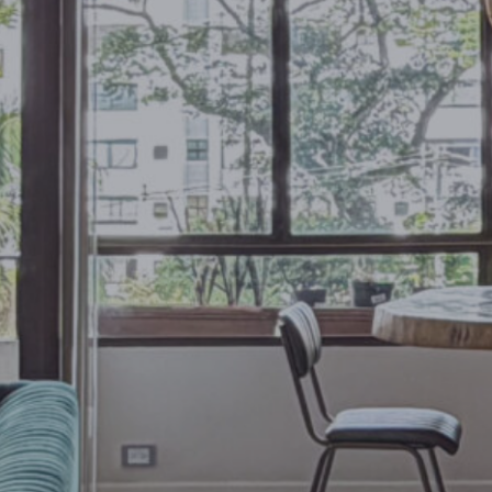
121875
118750
115625
112500
109375
106250
103125
100000
96875
93750
90625
87500
84375
81250
78125
75000