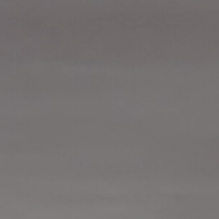
221875
218750
215625
212500
209375
206250
203125
200000
196875
193750
190625
187500
184375
181250
178125
175000