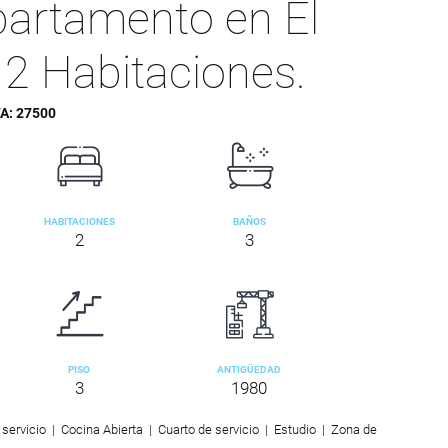
partamento en El
 2 Habitaciones.
TA:
27500
HABITACIONES
BAÑOS
2
3
PISO
ANTIGÜEDAD
3
1980
ervicio | Cocina Abierta | Cuarto de servicio | Estudio | Zona de