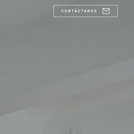
C O N T Á C T A N O S