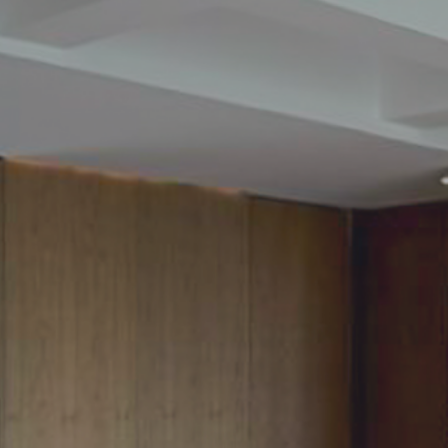
150000
143750
137500
131250
125000
118750
112500
106250
100000
93750