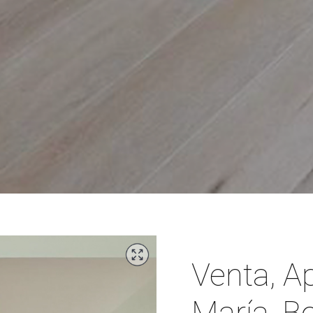
Venta, A
María, B