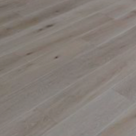
18750
12500
5