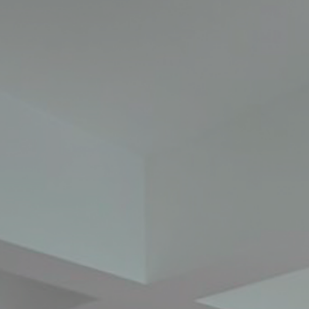
218750
212500
206250
200000
193750
187500
181250
175000
168750
162500
156250