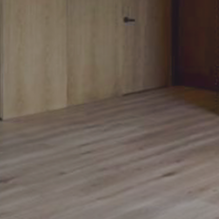
87500
81250
75000
68750
62500
56250
50000
43750
37500
31250
25000