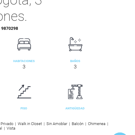
ones.
:
9870298
HABITACIONES
BAÑOS
3
3
PISO
ANTIGÜEDAD
 Privado | Walk in Closet | Sin Amoblar | Balcón | Chimenea |
al | Vista